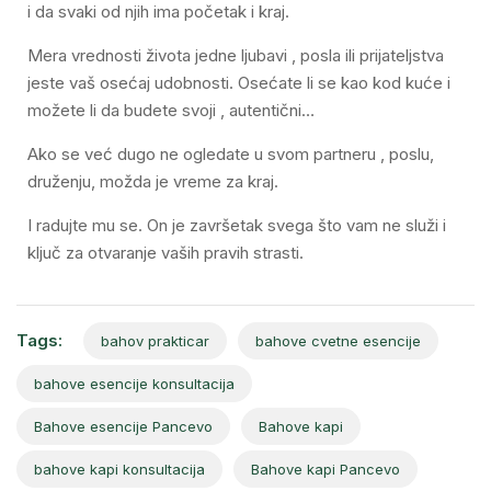
i da svaki od njih ima početak i kraj.
Mera vrednosti života jedne ljubavi , posla ili prijateljstva
jeste vaš osećaj udobnosti. Osećate li se kao kod kuće i
možete li da budete svoji , autentični…
Ako se već dugo ne ogledate u svom partneru , poslu,
druženju, možda je vreme za kraj.
I radujte mu se. On je završetak svega što vam ne služi i
ključ za otvaranje vaših pravih strasti.
Tags:
bahov prakticar
bahove cvetne esencije
bahove esencije konsultacija
Bahove esencije Pancevo
Bahove kapi
bahove kapi konsultacija
Bahove kapi Pancevo