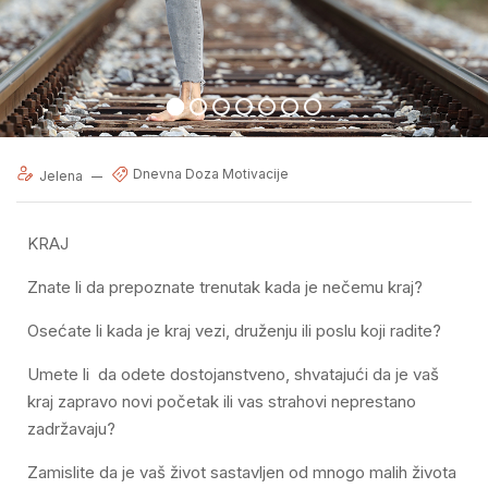
Dnevna Doza Motivacije
Jelena
KRAJ
Znate li da prepoznate trenutak kada je nečemu kraj?
Osećate li kada je kraj vezi, druženju ili poslu koji radite?
Umete li da odete dostojanstveno, shvatajući da je vaš
kraj zapravo novi početak ili vas strahovi neprestano
zadržavaju?
Zamislite da je vaš život sastavljen od mnogo malih života